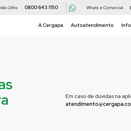
0800 643 1150
ntão 24hs
Whats e Comercial
A Cergapa
Autoatendimento
Inf
as
ra
Em caso de dúvidas na apli
atendimento@cergapa.c