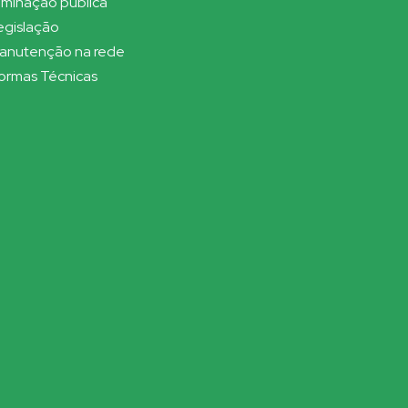
luminação pública
egislação
anutenção na rede
ormas Técnicas