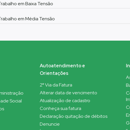
rabalho em Baixa Tensão
Trabalho em Média Tensão
Autoatendimento e
I
Orientações
A
2ª Via da Fatura
Ba
Alterar data de vencimento
dministração
C
In
Atualização de cadastro
ade Social
C
Conheça sua fatura
os
E
Declaração quitação de débitos
G
Denuncie