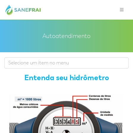
Autoatendimento
Entenda seu hidrômetro